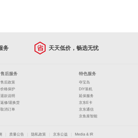
服务
天天低价，畅选无忧
售后服务
特色服务
售后政策
夺宝岛
价格保护
DIY装机
退款说明
延保服务
返修/退换货
京东E卡
取消订单
京东通信
京鱼座智能
测
|
质量公告
|
隐私政策
|
京东公益
|
Media & IR