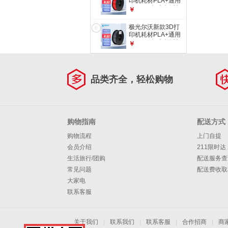
印机耗材PLA+通用
1.75mm极光尔沃打
￥
印机耗材高品质多色
耗材1KG 红色
极光尔沃新款3D打
6
印机耗材PLA+通用
1.75mm极光尔沃打
￥
印机耗材高品质多色
耗材1KG 灰色
品类齐全，轻松购物
购物指南
配送方式
购物流程
上门自提
会员介绍
211限时达
生活旅行/团购
配送服务查
常见问题
配送费收取
大家电
联系客服
关于我们
|
联系我们
|
联系客服
|
合作招商
|
商