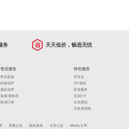
服务
天天低价，畅选无忧
售后服务
特色服务
售后政策
夺宝岛
价格保护
DIY装机
退款说明
延保服务
返修/退换货
京东E卡
取消订单
京东通信
京鱼座智能
测
|
质量公告
|
隐私政策
|
京东公益
|
Media & IR