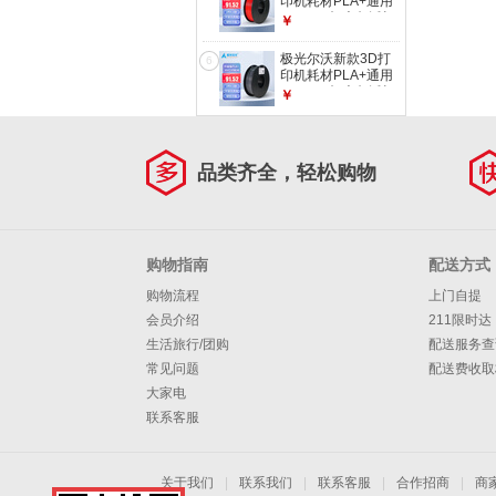
印机耗材PLA+通用
1.75mm极光尔沃打
￥
印机耗材高品质多色
耗材1KG 红色
极光尔沃新款3D打
6
印机耗材PLA+通用
1.75mm极光尔沃打
￥
印机耗材高品质多色
耗材1KG 灰色
品类齐全，轻松购物
购物指南
配送方式
购物流程
上门自提
会员介绍
211限时达
生活旅行/团购
配送服务查
常见问题
配送费收取
大家电
联系客服
关于我们
|
联系我们
|
联系客服
|
合作招商
|
商